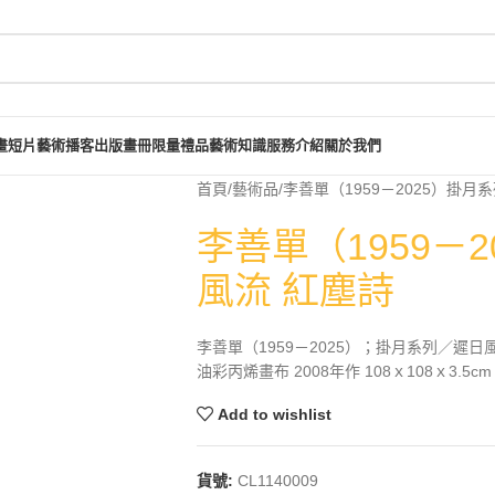
畫短片
藝術播客
出版畫冊
限量禮品
藝術知識
服務介紹
關於我們
首頁
藝術品
李善單（1959－2025）掛月
李善單（1959－
風流 紅塵詩
李善單（1959－2025）；掛月系列／遲日
油彩丙烯畫布 2008年作 108ｘ108ｘ3.5cm
Add to wishlist
貨號:
CL1140009