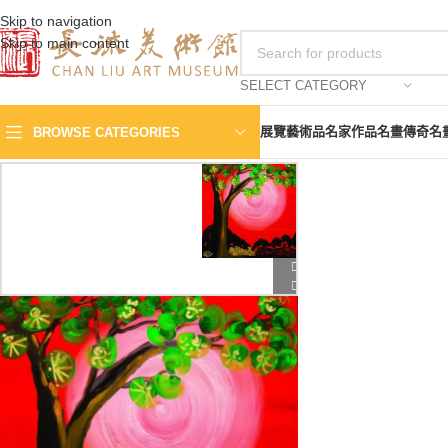
Skip to navigation
Skip to main content
SELECT CATEGORY
展覽
藝術品
名家作品
名畫傳奇
名
BROWSE CATEGORIES