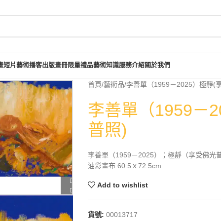
畫短片
藝術播客
出版畫冊
限量禮品
藝術知識
服務介紹
關於我們
首頁
藝術品
李善單（1959－2025）極靜(
李善單（1959－
普照)
李善單（1959－2025）；極靜（享受佛光
油彩畫布 60.5ｘ72.5cm
Add to wishlist
貨號:
00013717