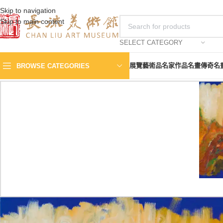
Skip to navigation
Skip to main content
SELECT CATEGORY
展覽
藝術品
名家作品
名畫傳奇
名
BROWSE CATEGORIES