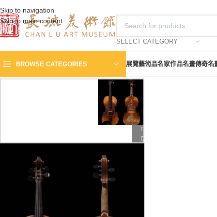
Skip to navigation
Skip to main content
SELECT CATEGORY
展覽
藝術品
名家作品
名畫傳奇
名
BROWSE CATEGORIES