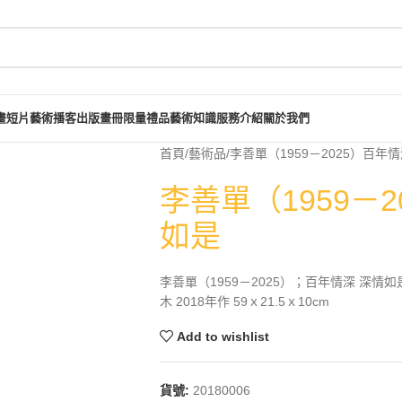
畫短片
藝術播客
出版畫冊
限量禮品
藝術知識
服務介紹
關於我們
首頁
藝術品
李善單（1959－2025）百年
李善單（1959－
如是
李善單（1959－2025）；百年情深 深情如
木 2018年作 59ｘ21.5ｘ10cm
Add to wishlist
貨號:
20180006