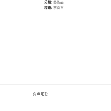
分類:
藝術品
標籤:
李善單
客戶服務