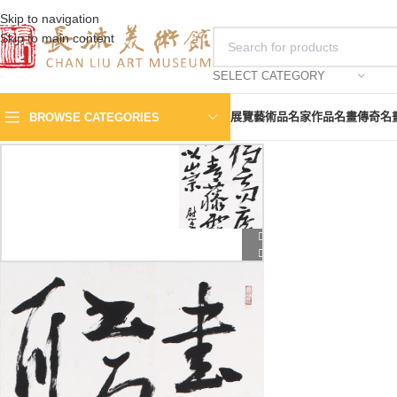
Skip to navigation
Skip to main content
SELECT CATEGORY
展覽
藝術品
名家作品
名畫傳奇
名
BROWSE CATEGORIES