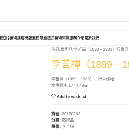
畫短片
藝術播客
出版畫冊
限量禮品
藝術知識
服務介紹
關於我們
首頁
藝術品
李苦禪（1899－1983）行書
李苦禪（1899－
李苦禪（1899－1983）；行書條幅
水墨紙本 177ｘ48cm
Add to wishlist
貨號:
20150262
分類:
藝術品
標籤:
李苦禪