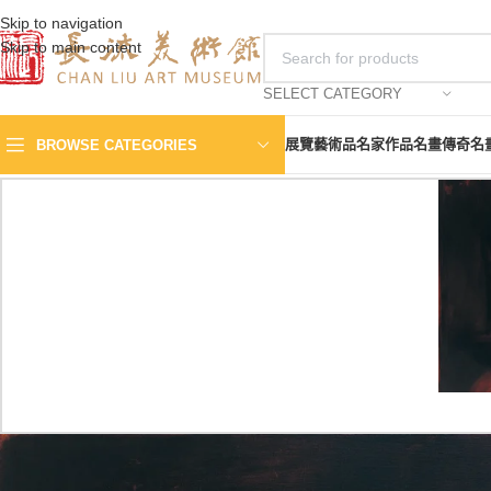
Skip to navigation
Skip to main content
SELECT CATEGORY
展覽
藝術品
名家作品
名畫傳奇
名
BROWSE CATEGORIES