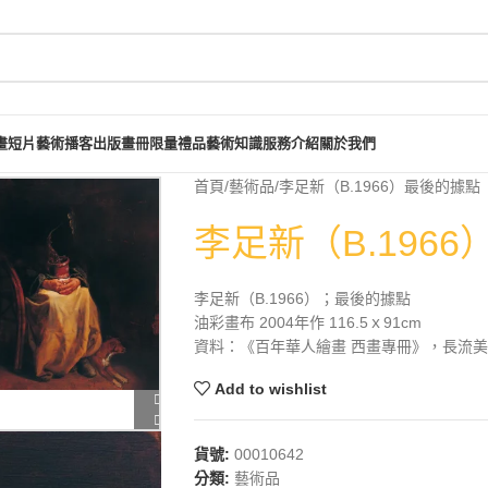
畫短片
藝術播客
出版畫冊
限量禮品
藝術知識
服務介紹
關於我們
首頁
藝術品
李足新（B.1966）最後的據點
李足新（B.196
李足新（B.1966）；最後的據點
油彩畫布 2004年作 116.5ｘ91cm
資料：《百年華人繪畫 西畫專冊》，長流美術館
Add to wishlist
貨號:
00010642
分類:
藝術品