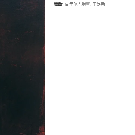
標籤:
百年華人繪畫
,
李足新