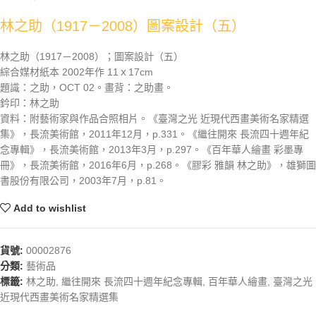
林之助（1917－2008）圖案設計（五）
林之助（1917－2008）；圖案設計（五）
綜合媒材紙本 2002年作 11ｘ17cm
題識：之助，OCT 02。畫背：之助畫。
鈐印：林之助
資料：附藝術家與作品合照相片。《臺灣之光 近現代西畫美術名家精選
集》，長流美術館，2011年12月，p.331。《繼往開來 長流四十週年紀
念專輯》，長流美術館，2013年3月，p.297。《百年華人繪畫 彩墨專
冊》，長流美術館，2016年6月，p.268。《膠彩 雅韻 林之助》，雄獅圖
書股份有限公司，2003年7月，p.81。
Add to wishlist
貨號:
00002876
分類:
藝術品
標籤:
林之助
,
繼往開來 長流四十週年紀念專輯
,
百年華人繪畫
,
臺灣之光
近現代西畫美術名家精選集