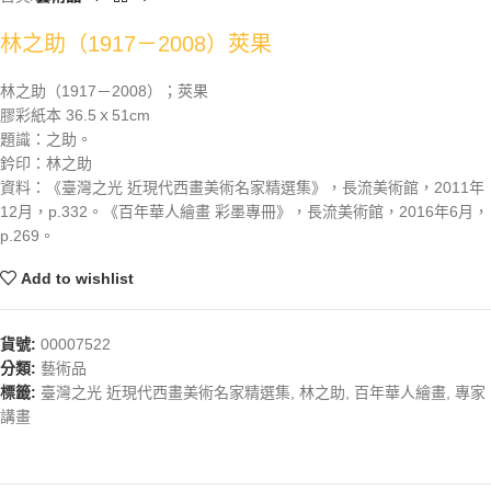
林之助（1917－2008）莢果
林之助（1917－2008）；莢果
膠彩紙本 36.5ｘ51cm
題識：之助。
鈐印：林之助
資料：《臺灣之光 近現代西畫美術名家精選集》，長流美術館，2011年
12月，p.332。《百年華人繪畫 彩墨專冊》，長流美術館，2016年6月，
p.269。
Add to wishlist
貨號:
00007522
分類:
藝術品
標籤:
臺灣之光 近現代西畫美術名家精選集
,
林之助
,
百年華人繪畫
,
專家
講畫