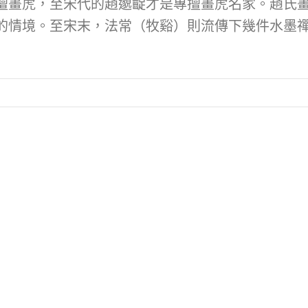
擅畫虎，至宋代的趙邈齪才是專擅畫虎名家。趙氏
的情境。至宋末，法常（牧谿）則流傳下幾件水墨