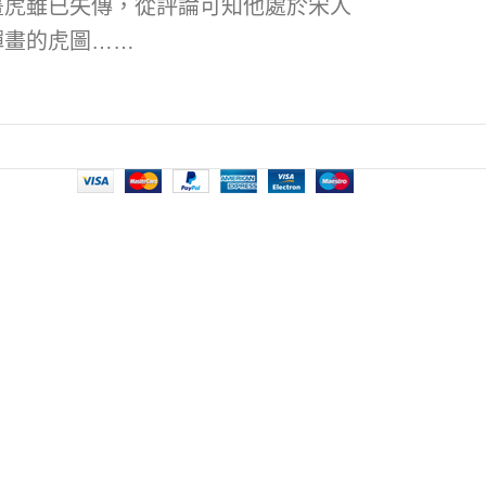
畫虎雖已失傳，從評論可知他處於宋人
禪畫的虎圖……