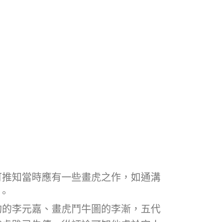
可推知當時應有一些畫虎之作，如通溝
。
豹的李元嘉、畫虎鬥牛圖的李漸，五代