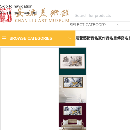
Skip to navigation
Skip to main content
SELECT CATEGORY
展覽
藝術品
名家作品
名畫傳奇
名
BROWSE CATEGORIES