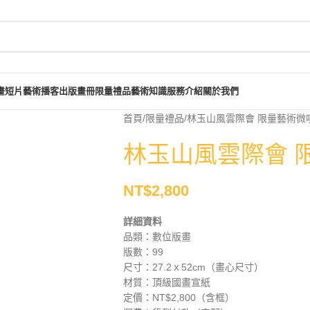
畫短片
藝術播客
出版畫冊
限量禮品
藝術知識
服務介紹
關於我們
首頁
限量禮品
林玉山風雲際會 限量藝術微
林玉山風雲際會 
NT$
2,800
詳細資料
品類：數位版畫
版數：99
尺寸：27.2ｘ52cm（畫心尺寸）
材質：頂級國畫宣紙
定價：NT$2,800（含框）