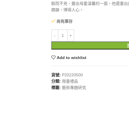
馴而不兇，露出母愛溫馨的一面，他還畫出
趣韻，博得人心。
尚有庫存
Add to wishlist
貨號:
P20220500
分類:
限量禮品
標籤:
藝術專題研究