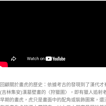
回顧關於畫虎的歷史：依據考古的發現到了漢代才
(吉林集安)漢墓壁畫的〈狩獵圖〉，即有獵人追射
早期的畫虎，虎只是畫面中的配角或裝飾圖案，還