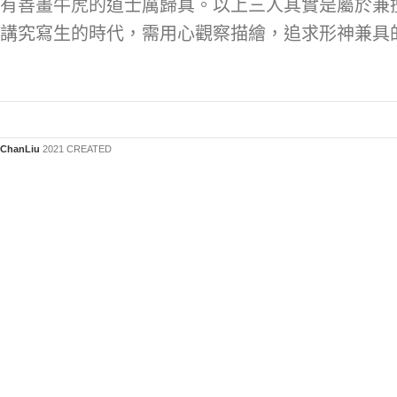
有善畫牛虎的道士厲歸真。以上三人其實是屬於兼
講究寫生的時代，需用心觀察描繪，追求形神兼具
ChanLiu
2021 CREATED