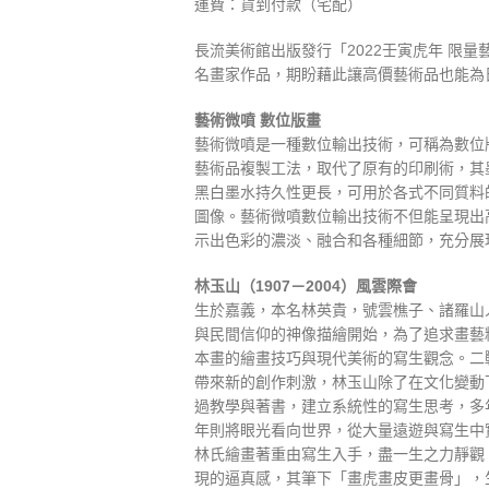
運費：貨到付款（宅配）
長流美術館出版發行「2022壬寅虎年 限
名畫家作品，期盼藉此讓高價藝術品也能為
藝術微噴 數位版畫
藝術微噴是一種數位輸出技術，可稱為數位版畫
藝術品複製工法，取代了原有的印刷術，其
黑白墨水持久性更長，可用於各式不同質料
圖像。藝術微噴數位輸出技術不但能呈現出
示出色彩的濃淡、融合和各種細節，充分展
林玉山（1907－2004）風雲際會
生於嘉義，本名林英貴，號雲樵子、諸羅山
與民間信仰的神像描繪開始，為了追求畫藝
本畫的繪畫技巧與現代美術的寫生觀念。二
帶來新的創作刺激，林玉山除了在文化變動
過教學與著書，建立系統性的寫生思考，多
年則將眼光看向世界，從大量遠遊與寫生中
林氏繪畫著重由寫生入手，盡一生之力靜觀
現的逼真感，其筆下「畫虎畫皮更畫骨」，