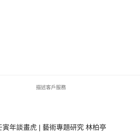
描述
客戶服務
壬寅年談畫虎 | 藝術專題研究 林柏亭