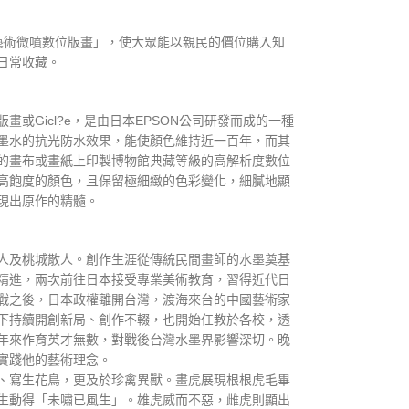
量藝術微噴數位版畫」，使大眾能以親民的價位購入知
日常收藏。
或Gicl?e，是由日本EPSON公司研發而成的一種
墨水的抗光防水效果，能使顏色維持近一百年，而其
的畫布或畫紙上印製博物館典藏等級的高解析度數位
高飽度的顏色，且保留極細緻的色彩變化，細膩地顯
現出原作的精髓。
人及桃城散人。創作生涯從傳統民間畫師的水墨奠基
精進，兩次前往日本接受專業美術教育，習得近代日
戰之後，日本政權離開台灣，渡海來台的中國藝術家
下持續開創新局、創作不輟，也開始任教於各校，透
年來作育英才無數，對戰後台灣水墨界影響深切。晚
實踐他的藝術理念。
、寫生花鳥，更及於珍禽異獸。畫虎展現根根虎毛畢
生動得「未嘯已風生」。雄虎威而不惡，雌虎則顯出