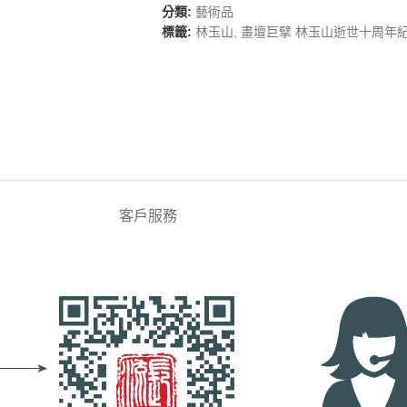
分類:
藝術品
標籤:
林玉山
,
畫壇巨擘 林玉山逝世十周年
客戶服務