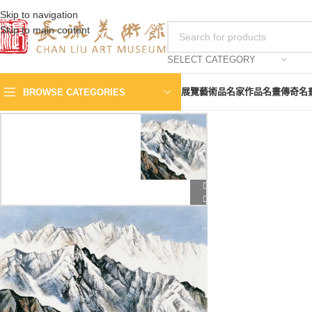
Skip to navigation
Skip to main content
SELECT CATEGORY
展覽
藝術品
名家作品
名畫傳奇
名
BROWSE CATEGORIES