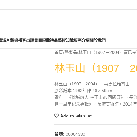
畫短片
藝術播客
出版畫冊
限量禮品
藝術知識
服務介紹
關於我們
首頁
藝術品
林玉山（1907－2004）喜馬
林玉山（1907－
林玉山（1907－2004）；喜馬拉雅雪山
膠彩紙本 1982年作 46ｘ59cm
資料：《桃城散人 林玉山98回顧展》，長流美
世十周年紀念專輯》，長流美術館，2014年8
Add to wishlist
貨號:
00004330