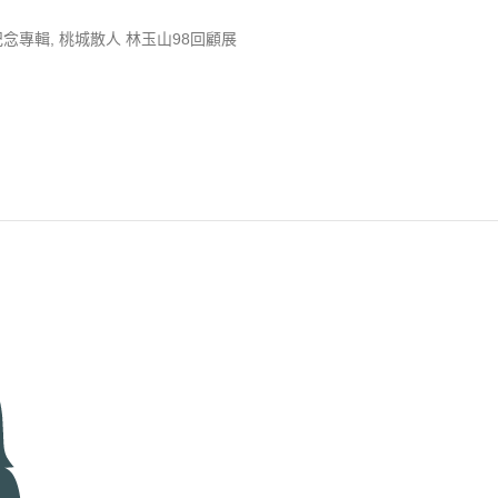
紀念專輯
,
桃城散人 林玉山98回顧展