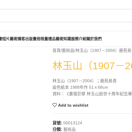
畫短片
藝術播客
出版畫冊
限量禮品
藝術知識
服務介紹
關於我們
首頁
藝術品
林玉山（1907－2004）鹿苑
林玉山（1907－
林玉山（1907－2004）；鹿苑長青
設色紙本 1988年作 51ｘ68cm
資料：《畫壇巨擘 林玉山逝世十周年紀念專輯
Add to wishlist
貨號:
00013124
分類:
藝術品