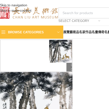
Skip to navigation
Skip to main content
SELECT CATEGORY
展覽
藝術品
名家作品
名畫傳奇
名
BROWSE CATEGORIES