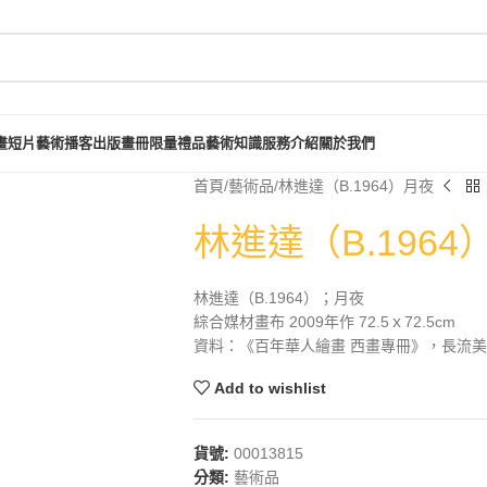
畫短片
藝術播客
出版畫冊
限量禮品
藝術知識
服務介紹
關於我們
首頁
藝術品
林進達（B.1964）月夜
林進達（B.1964
林進達（B.1964）；月夜
綜合媒材畫布 2009年作 72.5ｘ72.5cm
資料：《百年華人繪畫 西畫專冊》，長流美術館
Add to wishlist
貨號:
00013815
分類:
藝術品