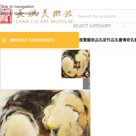
Skip to navigation
Skip to main content
SELECT CATEGORY
展覽
藝術品
名家作品
名畫傳奇
名
BROWSE CATEGORIES