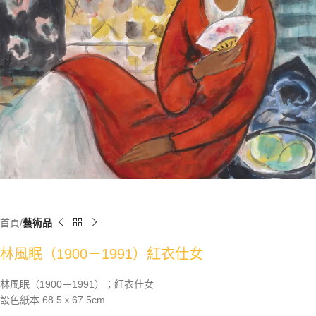
首頁
藝術品
林風眠（1900－1991）紅衣仕女
林風眠（1900－1991）；紅衣仕女
設色紙本 68.5ｘ67.5cm