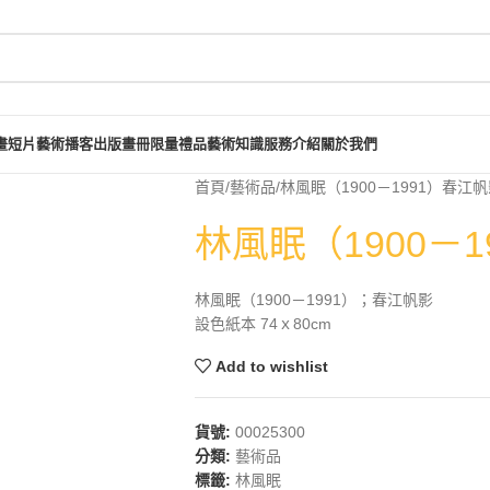
畫短片
藝術播客
出版畫冊
限量禮品
藝術知識
服務介紹
關於我們
首頁
藝術品
林風眠（1900－1991）春江
林風眠（1900－
林風眠（1900－1991）；春江帆影
設色紙本 74ｘ80cm
Add to wishlist
貨號:
00025300
分類:
藝術品
標籤:
林風眠