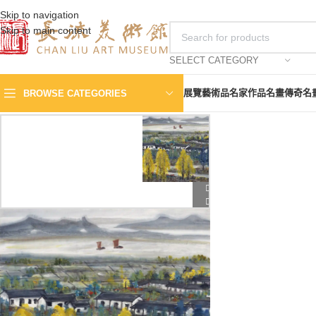
Skip to navigation
Skip to main content
SELECT CATEGORY
展覽
藝術品
名家作品
名畫傳奇
名
BROWSE CATEGORIES