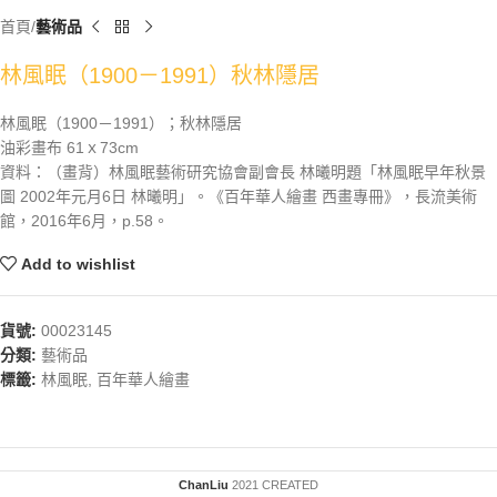
首頁
藝術品
林風眠（1900－1991）秋林隱居
林風眠（1900－1991）；秋林隱居
油彩畫布 61ｘ73cm
資料：（畫背）林風眠藝術研究協會副會長 林曦明題「林風眠早年秋景
圖 2002年元月6日 林曦明」。《百年華人繪畫 西畫專冊》，長流美術
館，2016年6月，p.58。
Add to wishlist
貨號:
00023145
分類:
藝術品
標籤:
林風眠
,
百年華人繪畫
ChanLiu
2021 CREATED