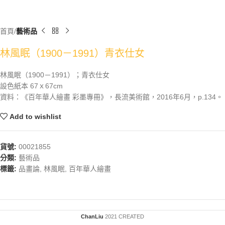
首頁
藝術品
林風眠（1900－1991）青衣仕女
林風眠（1900－1991）；青衣仕女
設色紙本 67ｘ67cm
資料：《百年華人繪畫 彩墨專冊》，長流美術館，2016年6月，p.134。
Add to wishlist
貨號:
00021855
分類:
藝術品
標籤:
品畫論
,
林風眠
,
百年華人繪畫
ChanLiu
2021 CREATED