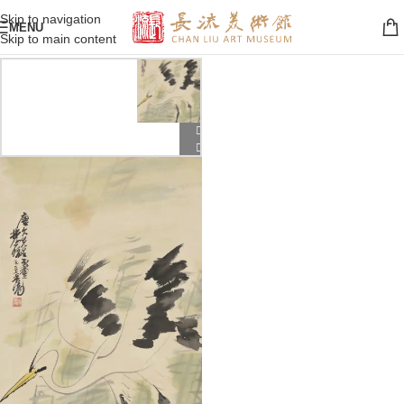
Skip to navigation
MENU
Skip to main content