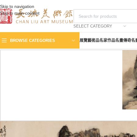
Skip to navigation
Skip to main content
SELECT CATEGORY
展覽
藝術品
名家作品
名畫傳奇
名
BROWSE CATEGORIES