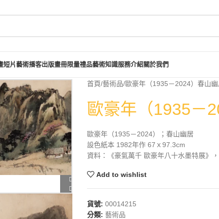
畫短片
藝術播客
出版畫冊
限量禮品
藝術知識
服務介紹
關於我們
首頁
藝術品
歐豪年（1935－2024）春山
歐豪年（1935－
歐豪年（1935－2024）；春山幽居
設色紙本 1982年作 67ｘ97.3cm
資料：《豪氣萬千 歐豪年八十水墨特展》，長流
Add to wishlist
貨號:
00014215
分類:
藝術品