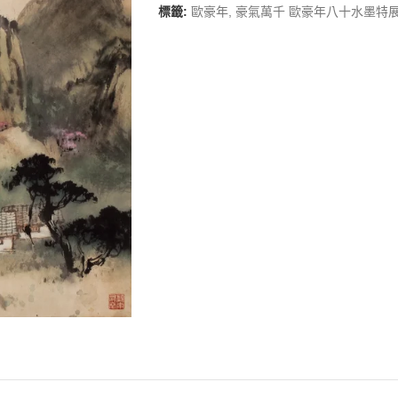
標籤:
歐豪年
,
豪氣萬千 歐豪年八十水墨特