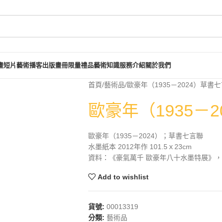
畫短片
藝術播客
出版畫冊
限量禮品
藝術知識
服務介紹
關於我們
首頁
藝術品
歐豪年（1935－2024）草書
歐豪年（1935－
歐豪年（1935－2024）；草書七言聯
水墨紙本 2012年作 101.5ｘ23cm
資料：《豪氣萬千 歐豪年八十水墨特展》，長流
Add to wishlist
貨號:
00013319
分類:
藝術品