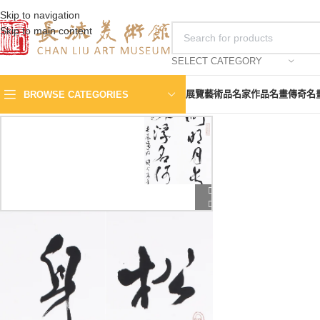
Skip to navigation
Skip to main content
SELECT CATEGORY
展覽
藝術品
名家作品
名畫傳奇
名
BROWSE CATEGORIES