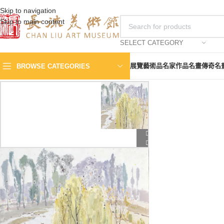
Skip to navigation
Skip to main content
SELECT CATEGORY
展覽
藝術品
名家作品
名畫傳奇
名
BROWSE CATEGORIES