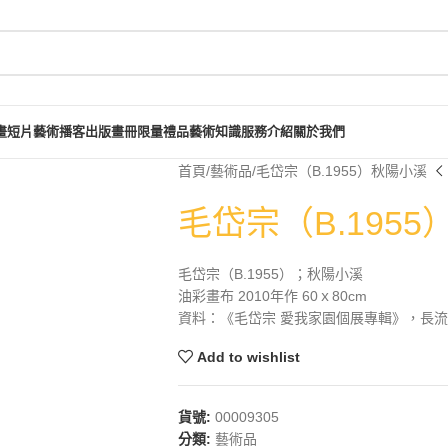
畫短片
藝術播客
出版畫冊
限量禮品
藝術知識
服務介紹
關於我們
首頁
藝術品
毛岱宗（B.1955）秋陽小溪
毛岱宗（B.195
毛岱宗（B.1955）；秋陽小溪
油彩畫布 2010年作 60ｘ80cm
資料：《毛岱宗 愛我家園個展專輯》，長流美術
Add to wishlist
貨號:
00009305
分類:
藝術品