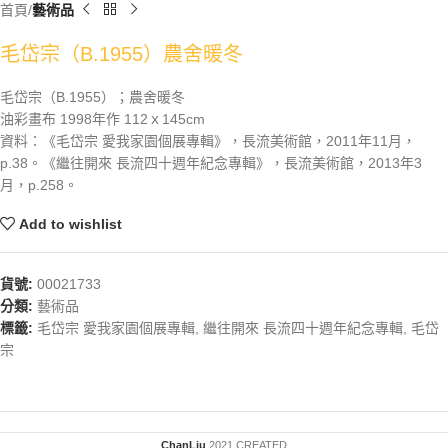
首頁
藝術品
毛岱宗（B.1955）農舍暖冬
毛岱宗（B.1955）；農舍暖冬
油彩畫布 1998年作 112ｘ145cm
資料：《毛岱宗 愛我家園個展專輯》，長流美術館，2011年11月，
p.38。《繼往開來 長流四十週年紀念專輯》，長流美術館，2013年3
月，p.258。
Add to wishlist
貨號:
00021733
分類:
藝術品
標籤:
毛岱宗 愛我家園個展專輯
,
繼往開來 長流四十週年紀念專輯
,
毛岱
宗
ChanLiu
2021 CREATED