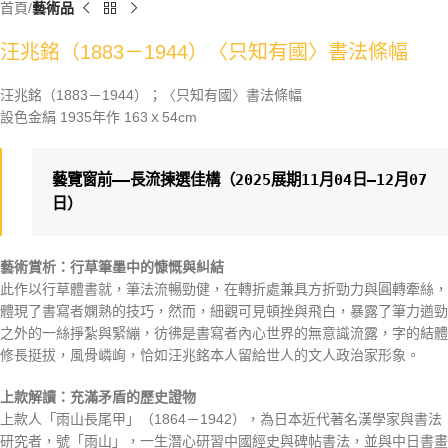
首頁
藝術品
汪兆銘（1883－1944）〈只知有國〉書法條幅
汪兆銘（1883－1944）；〈只知有國〉書法條幅
設色金絹 1935年作 163ｘ54cm
藝覽窗前——長流揀選佳構
（2025展期11月04日—12月07
藝術賞析：行草筆墨中的慷慨與糾結
此作以行草體書就，筆法流暢勁健，在轉折處兼具方折勁力與圓轉牽絲，
體現了書寫者嫻熟的技巧，然而，細觀可見頓挫與飛白，暴露了筆力遒勁
之外的一絲掙紮與緊繃，彷彿是書寫者內心世界的無意識流露，字的結體
修長挺拔，風骨嶙峋，恰如汪兆銘本人留給世人的文人政治家形象。
上款解讀：充滿矛盾的歷史證物
上款人「雨山長尾甲」（1864－1942），為日本近代著名漢學家與書法
研究者，號「雨山」，一生潛心研習中國經史與碑帖書法，並與中日書畫