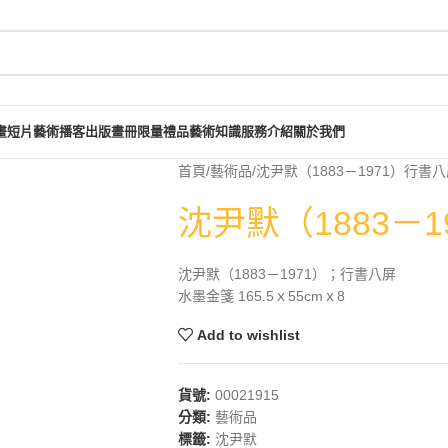
畫短片
藝術播客
出版畫冊
限量禮品
藝術知識
服務介紹
關於我們
首頁
藝術品
沈尹默（1883－1971）行書
沈尹默（1883－
沈尹默（1883－1971）；行書八屏
水墨金箋 165.5ｘ55cmｘ8
Add to wishlist
貨號:
00021915
分類:
藝術品
標籤:
沈尹默