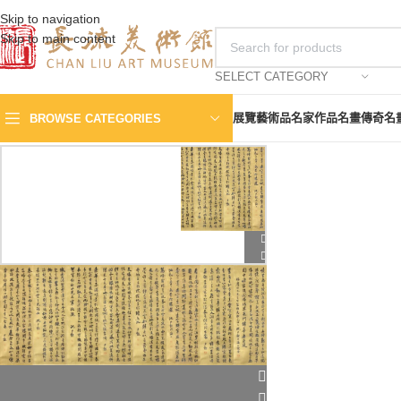
Skip to navigation
Skip to main content
SELECT CATEGORY
展覽
藝術品
名家作品
名畫傳奇
名
BROWSE CATEGORIES