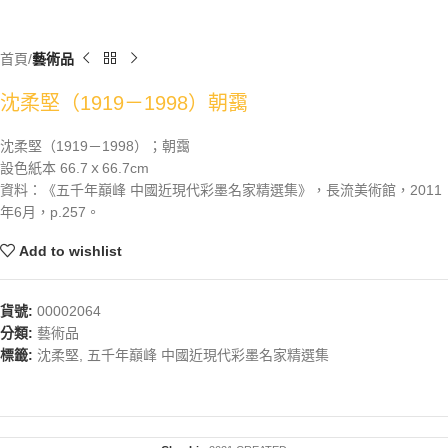
首頁
藝術品
沈柔堅（1919－1998）朝靄
沈柔堅（1919－1998）；朝靄
設色紙本 66.7ｘ66.7cm
資料：《五千年巔峰 中國近現代彩墨名家精選集》，長流美術館，2011
年6月，p.257。
Add to wishlist
貨號:
00002064
分類:
藝術品
標籤:
沈柔堅
,
五千年巔峰 中國近現代彩墨名家精選集