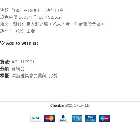
沙馥（1831－1906）；梅竹山禽
設色金箋 1895年作 18ｘ52.5cm
釋文：紫紆仁弟大雅之屬。乙未孟春，沙馥畫於粟庵。
鈐印：（沙）山春
Add to wishlist
貨號:
AO1110961
分類:
藝術品
標籤:
清翫雅集會員舊藏
,
沙馥
ChanLiu
2021 CREATED