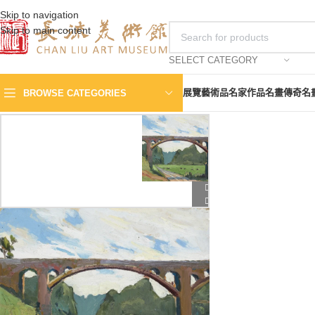
Skip to navigation
Skip to main content
SELECT CATEGORY
展覽
藝術品
名家作品
名畫傳奇
名
BROWSE CATEGORIES