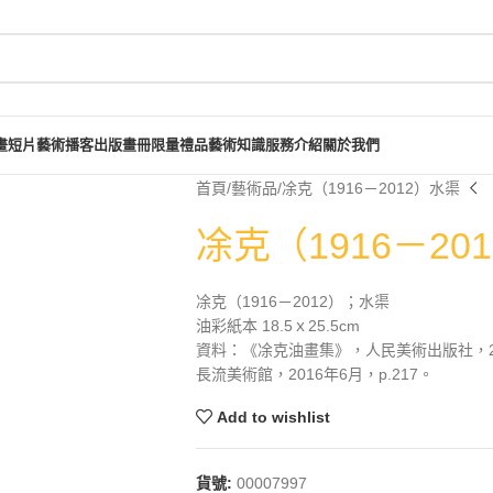
畫短片
藝術播客
出版畫冊
限量禮品
藝術知識
服務介紹
關於我們
首頁
藝術品
凃克（1916－2012）水渠
凃克（1916－20
凃克（1916－2012）；水渠
油彩紙本 18.5ｘ25.5cm
資料：《凃克油畫集》，人民美術出版社，20
長流美術館，2016年6月，p.217。
Add to wishlist
貨號:
00007997