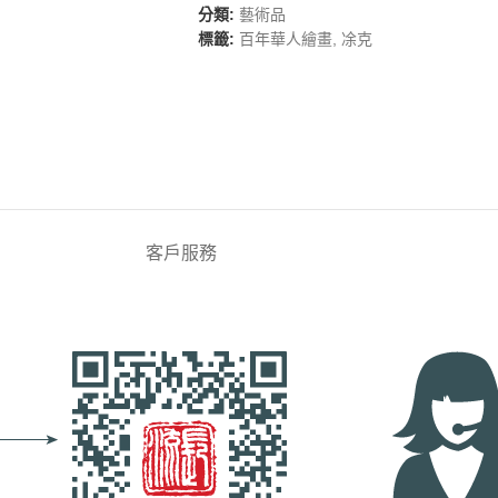
分類:
藝術品
標籤:
百年華人繪畫
,
凃克
客戶服務