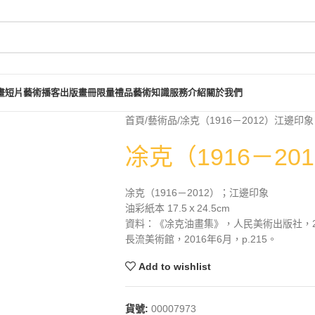
畫短片
藝術播客
出版畫冊
限量禮品
藝術知識
服務介紹
關於我們
首頁
藝術品
凃克（1916－2012）江邊印象
凃克（1916－20
凃克（1916－2012）；江邊印象
油彩紙本 17.5ｘ24.5cm
資料：《凃克油畫集》，人民美術出版社，20
長流美術館，2016年6月，p.215。
Add to wishlist
貨號:
00007973