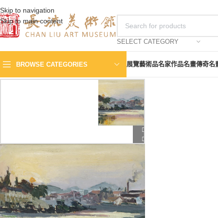
Skip to navigation
Skip to main content
SELECT CATEGORY
展覽
藝術品
名家作品
名畫傳奇
名
BROWSE CATEGORIES