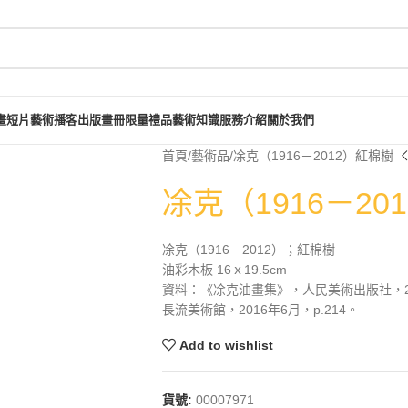
畫短片
藝術播客
出版畫冊
限量禮品
藝術知識
服務介紹
關於我們
首頁
藝術品
凃克（1916－2012）紅棉樹
凃克（1916－20
凃克（1916－2012）；紅棉樹
油彩木板 16ｘ19.5cm
資料：《凃克油畫集》，人民美術出版社，20
長流美術館，2016年6月，p.214。
Add to wishlist
貨號:
00007971