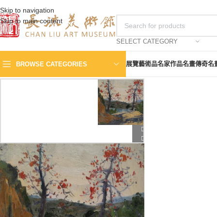
Skip to navigation
Skip to main content
SELECT CATEGORY
展覽
藝術品
名家作品
名畫傳奇
名
BROWSE CATEGORIES