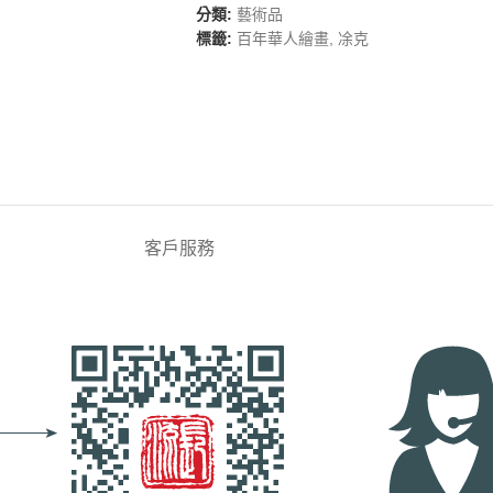
分類:
藝術品
標籤:
百年華人繪畫
,
凃克
客戶服務