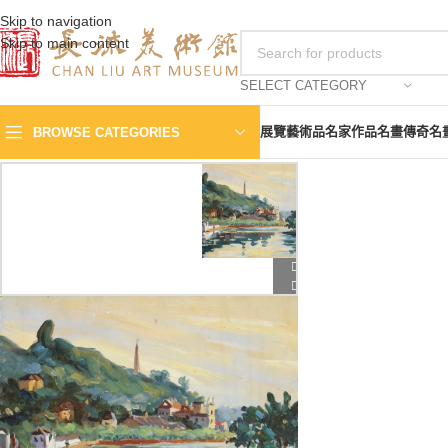
Skip to navigation
Skip to main content
SELECT CATEGORY
展覽
藝術品
名家作品
名畫傳奇
名
BROWSE CATEGORIES