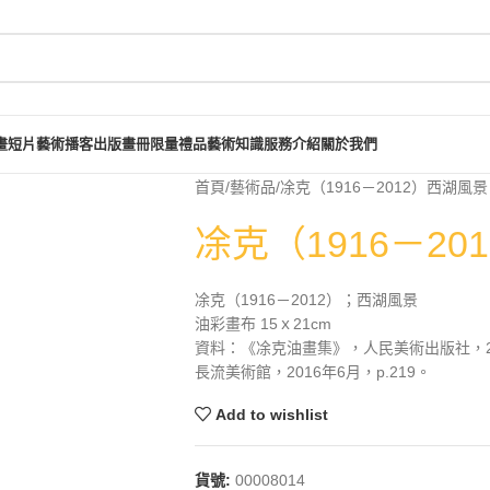
畫短片
藝術播客
出版畫冊
限量禮品
藝術知識
服務介紹
關於我們
首頁
藝術品
凃克（1916－2012）西湖風景
凃克（1916－20
凃克（1916－2012）；西湖風景
油彩畫布 15ｘ21cm
資料：《凃克油畫集》，人民美術出版社，20
長流美術館，2016年6月，p.219。
Add to wishlist
貨號:
00008014