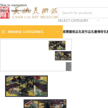
Skip to navigation
Skip to main content
SELECT CATEGORY
展覽
藝術品
名家作品
名畫傳奇
名
BROWSE CATEGORIES