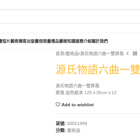
畫短片
藝術播客
出版畫冊
限量禮品
藝術知識
服務介紹
關於我們
首頁
藝術品
源氏物語六曲一雙屏風
源氏物語六曲一
源氏物語六曲一雙屏風
屏風 設色紙本 125ｘ35cmｘ12
Add to wishlist
貨號:
00021999
分類:
藝術品