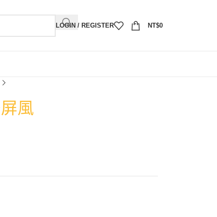
LOGIN / REGISTER
NT$
0
雙屏風