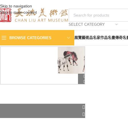
Skip to navigation
Skip to main content
SELECT CATEGORY
展覽
藝術品
名家作品
名畫傳奇
名
BROWSE CATEGORIES