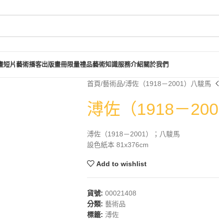
畫短片
藝術播客
出版畫冊
限量禮品
藝術知識
服務介紹
關於我們
首頁
藝術品
溥佐（1918－2001）八駿馬
溥佐（1918－20
溥佐（1918－2001）；八駿馬
設色紙本 81x376cm
Add to wishlist
貨號:
00021408
分類:
藝術品
標籤:
溥佐