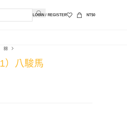
LOGIN / REGISTER
NT$
0
01）八駿馬