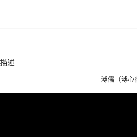
描述
溥儒（溥心