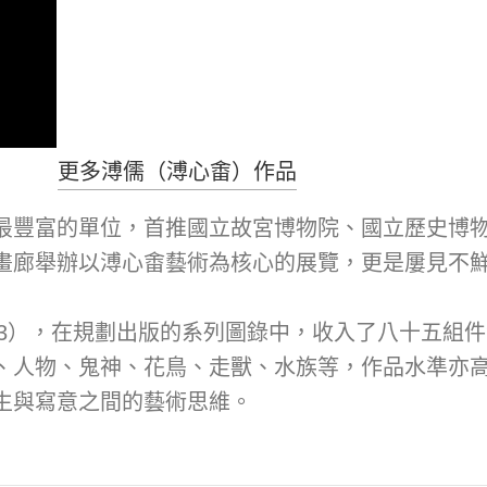
更多溥儒（溥心畬）作品
最豐富的單位，首推國立故宮博物院、國立歷史博
畫廊舉辦以溥心畬藝術為核心的展覽，更是屢見不
2023），在規劃出版的系列圖錄中，收入了八十五
、人物、鬼神、花鳥、走獸、水族等，作品水準亦
生與寫意之間的藝術思維。