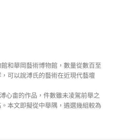
物館和華岡藝術博物館，數量從數百至
鮮，可以說溥氏的藝術在近現代藝壇
組件溥心畬的作品，件數雖未凌駕前舉之
高。本文即擬從中舉隅，遴選幾組較為