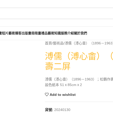
畫短片
藝術播客
出版畫冊
限量禮品
藝術知識
服務介紹
關於我們
首頁
藝術品
溥儒（溥心畬）（1896－196
溥儒（溥心畬）（1
壽二屏
溥儒（溥心畬）（1896－1963）；松鶴作
設色紙本 51ｘ85cmｘ2
Add to wishlist
貨號:
20240130