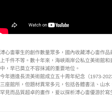
溥心畬畢生的創作數量眾多，國內收藏溥心畬作品
上千件不等。數十年來，海峽兩岸公私立美術館和
中，早已奠立不容抹滅的重要地位。
今年適逢長流美術館成立五十周年紀念（1973-
三座館所，但題材異常多元，包括各體書法、山水
罕見而品質超卓的畫作，爰以探析溥心畬優游於寫