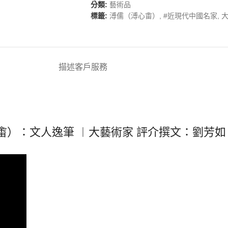
分類:
藝術品
標籤:
溥儒（溥心畬）
,
#近現代中國名家
,
描述
客戶服務
畬）：文人逸筆 ︱大藝術家 評介撰文：劉芳如