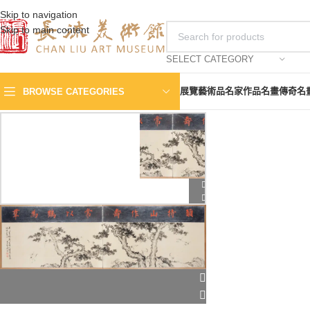
Skip to navigation
Skip to main content
SELECT CATEGORY
展覽
藝術品
名家作品
名畫傳奇
名
BROWSE CATEGORIES