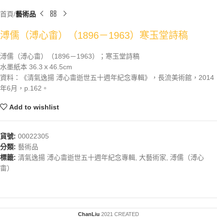
首頁
藝術品
溥儒（溥心畬）（1896－1963）寒玉堂詩稿
溥儒（溥心畬）（1896－1963）；寒玉堂詩稿
水墨紙本 36.3ｘ46.5cm
資料：《清氣逸揚 溥心畬逝世五十週年紀念專輯》，長流美術館，2014
年6月，p.162。
Add to wishlist
貨號:
00022305
分類:
藝術品
標籤:
清氣逸揚 溥心畬逝世五十週年紀念專輯
,
大藝術家
,
溥儒（溥心
畬）
ChanLiu
2021 CREATED