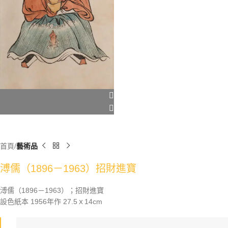
首頁
藝術品
溥儒（1896－1963）招財進寶
溥儒（1896－1963）；招財進寶
設色紙本 1956年作 27.5ｘ14cm