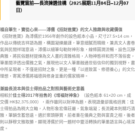
藝覽窗前——長流揀選佳構（2025展期11月04日—12月07
日）
福自筆生，寶從心來——溥儒《招財進寶》的文人雅趣與收藏價值
《招財進寶》為溥儒於1956年創作的設色紙本小品，尺寸27.5×14 cm，
作品以傳統吉祥語為題，構圖凝練嚴謹，筆意細膩而精緻，兼具文人書卷
氣與民間祥瑞意涵，溥儒以細筆勾勒財神形象，線條圓潤流暢，設色沉靜
典雅，將民俗題材提煉為文人畫的清雅格局，人物神態祥和而不落俗套，
筆墨間滲透出儒雅之氣，展現他以文人筆墨融通世俗信仰的獨到視野，畫
中所呈現者，不僅是招財之象，更是一種「以道致富、修德養心」的文化
理想，寄寓溥儒將福德與修身並重的儒家精神。
兼論長流本與佳士得拍品之對照與藝術史意義
相較於
佳士得2017年拍售的《增福財神象》
（設色紙本 61×20 cm，成
交價 HK$2,375,000），兩作雖同以財神為題，表現語彙卻風格迥異：佳
士得拍品為稍大立軸，人物形象宏偉莊嚴，氣象端凝；長流藏本則精巧清
雅，筆韻含蓄悠遠，適於案頭靜賞，前者重在儀典之勢與富貴之相，後者
則以靜穆文雅取勝，顯現溥儒於同一題材中靈活轉換的筆墨語言與心境深
度。