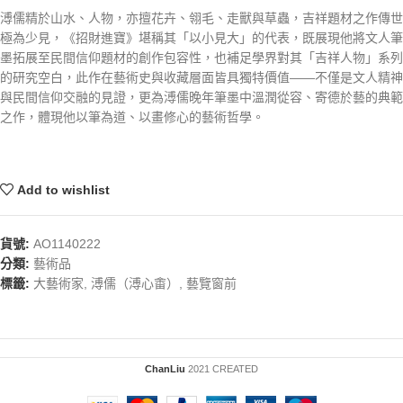
溥儒精於山水、人物，亦擅花卉、翎毛、走獸與草蟲，吉祥題材之作傳世
極為少見，《招財進寶》堪稱其「以小見大」的代表，既展現他將文人筆
墨拓展至民間信仰題材的創作包容性，也補足學界對其「吉祥人物」系列
的研究空白，此作在藝術史與收藏層面皆具獨特價值——不僅是文人精神
與民間信仰交融的見證，更為溥儒晚年筆墨中溫潤從容、寄德於藝的典範
之作，體現他以筆為道、以畫修心的藝術哲學。
Add to wishlist
貨號:
AO1140222
分類:
藝術品
標籤:
大藝術家
,
溥儒（溥心畬）
,
藝覽窗前
ChanLiu
2021 CREATED