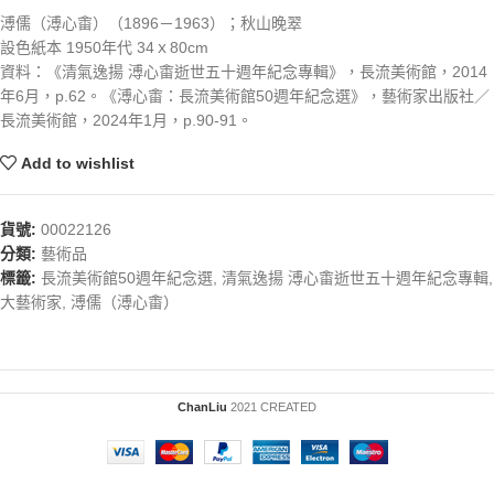
溥儒（溥心畬）（1896－1963）；秋山晚翠
設色紙本 1950年代 34ｘ80cm
資料：《清氣逸揚 溥心畬逝世五十週年紀念專輯》，長流美術館，2014
年6月，p.62。《溥心畬：長流美術館50週年紀念選》，藝術家出版社／
長流美術館，2024年1月，p.90-91。
Add to wishlist
貨號:
00022126
分類:
藝術品
標籤:
長流美術館50週年紀念選
,
清氣逸揚 溥心畬逝世五十週年紀念專輯
,
大藝術家
,
溥儒（溥心畬）
ChanLiu
2021 CREATED