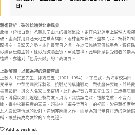
日）
藝術賞析：硃砂松魄與北宗風骨
此幅〈蒼松白鶴〉承襲北宗山水的雄渾氣象，更在色彩運用上展現大膽突
破，畫面採用貫通天地之垂直構圖，兩株蒼松自左下盤桓而起，枝幹如虯
龍探空，具擎天之勢。本作最奪目之處，在於溥儒捨棄傳統墨色，獨運硃
砂繪寫松樹主幹，硃砂乃純陽至寶，寓意吉祥，此舉既是對受贈者的崇高
禮讚，亦達到「色骨交融」的至高境界。
上款解讀：以藝為禮的深情厚誼
上款人「震五先生」即方震五（1901–1994），字震武，黃埔軍校第四
期畢業，中華民國資深將領，抗戰期間屢建戰功，戰後歷任要職，並熱愛
書畫藝術，與文人名家往來密切。此作為祝賀方震五先生五十三歲壽辰而
繪，溥儒以如此煌煌巨製為友人賀壽，其情誼之深、禮數之重，不言而
喻，畫中松鶴長壽的寓意、題詩中「福長樂百年」的祝願，皆是藝術家對
友人最誠摯情感的投射，這絕非應酬之作，而是為知己量身打造的深情饋
贈，讓藝術成為友誼的至高見證。
Add to wishlist