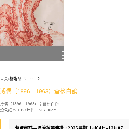
首頁
藝術品
溥儒（1896－1963）蒼松白鶴
溥儒（1896－1963）；蒼松白鶴
設色紙本 1957年作 174ｘ90cm
藝覽窗前——長流揀選佳構
（2025展期11月04日—12月07