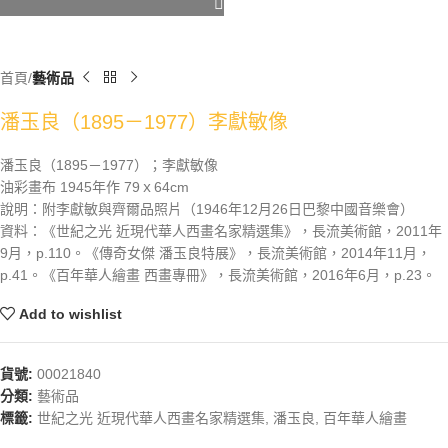
首頁
藝術品
潘玉良（1895－1977）李獻敏像
潘玉良（1895－1977）；李獻敏像
油彩畫布 1945年作 79ｘ64cm
說明：附李獻敏與齊爾品照片（1946年12月26日巴黎中國音樂會）
資料：《世紀之光 近現代華人西畫名家精選集》，長流美術館，2011年
9月，p.110。《傳奇女傑 潘玉良特展》，長流美術館，2014年11月，
p.41。《百年華人繪畫 西畫專冊》，長流美術館，2016年6月，p.23。
Add to wishlist
貨號:
00021840
分類:
藝術品
標籤:
世紀之光 近現代華人西畫名家精選集
,
潘玉良
,
百年華人繪畫