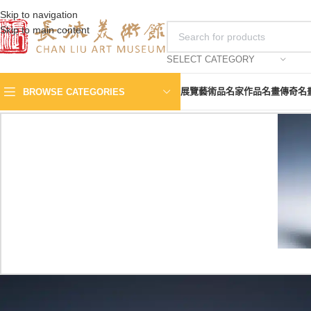
Skip to navigation
Skip to main content
SELECT CATEGORY
展覽
藝術品
名家作品
名畫傳奇
名
BROWSE CATEGORIES