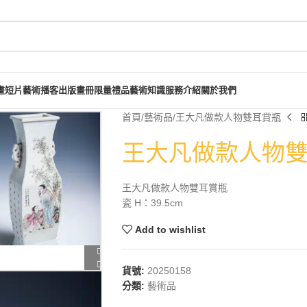
畫短片
藝術播客
出版畫冊
限量禮品
藝術知識
服務介紹
關於我們
首頁
藝術品
王大凡做款人物雙耳賞瓶
王大凡做款人物
王大凡做款人物雙耳賞瓶
瓷 H：39.5cm
Add to wishlist
貨號:
20250158
分類:
藝術品