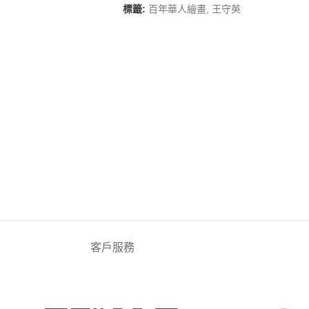
標籤:
百年華人繪畫
,
王守英
客戶服務