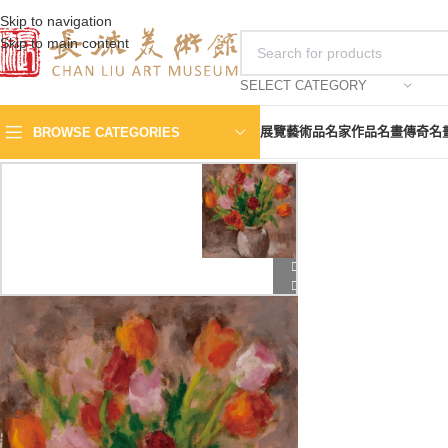
Skip to navigation
Skip to main content
SELECT CATEGORY
展覽
藝術品
名家作品
名畫傳奇
名
BROWSE CATEGORIES