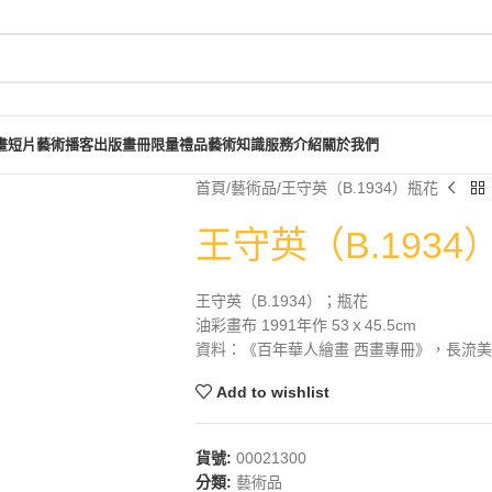
畫短片
藝術播客
出版畫冊
限量禮品
藝術知識
服務介紹
關於我們
首頁
藝術品
王守英（B.1934）瓶花
王守英（B.1934
王守英（B.1934）；瓶花
油彩畫布 1991年作 53ｘ45.5cm
資料：《百年華人繪畫 西畫專冊》，長流美術館
Add to wishlist
貨號:
00021300
分類:
藝術品