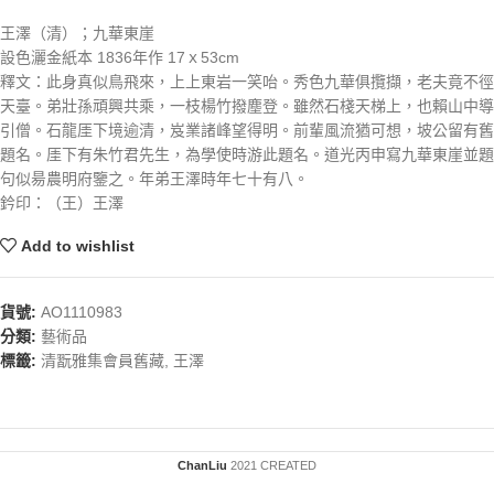
王澤（清）；九華東崖
設色灑金紙本 1836年作 17ｘ53cm
釋文：此身真似鳥飛來，上上東岩一笑咍。秀色九華俱攬擷，老夫竟不徑
天臺。弟壯孫頑興共乘，一枝楊竹撥塵登。雖然石棧天梯上，也賴山中導
引僧。石龍厓下境逾清，岌業諸峰望得明。前輩風流猶可想，坡公留有舊
題名。厓下有朱竹君先生，為學使時游此題名。道光丙申寫九華東崖並題
句似昜農明府鑒之。年弟王澤時年七十有八。
鈐印：（王）王澤
Add to wishlist
貨號:
AO1110983
分類:
藝術品
標籤:
清翫雅集會員舊藏
,
王澤
ChanLiu
2021 CREATED