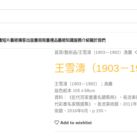
畫短片
藝術播客
出版畫冊
限量禮品
藝術知識
服務介紹
關於我們
首頁
藝術品
王雪濤（1903－1982）漁鷹
王雪濤（1903－1
王雪濤（1903－1982）；漁鷹
設色紙本 105ｘ68cm
資料：《近代百家書畫名蹟集粹》，長流美術館
代彩墨名家精選集》，長流美術館，2011年
術館，2016年6月，p.155。
Add to wishlist