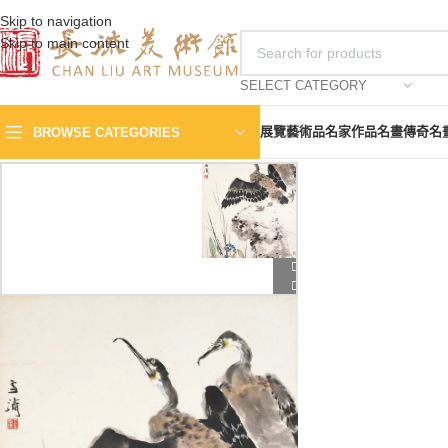
Skip to navigation
Skip to main content
SELECT CATEGORY
展覽
藝術品
名家作品
名畫傳奇
名
BROWSE CATEGORIES