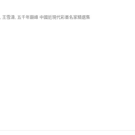
,
王雪濤
,
五千年巔峰 中國近現代彩墨名家精選集