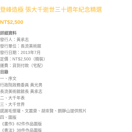
登峰造極 張大千逝世三十週年紀念精選
NT$
2,500
詳細資料
發行人：黃承志
發行單位：長流美術館
發行日期：2013年7月
定價：NT$2,500（精裝）
運費：貨到付款（宅配）
目錄
一、序文
行政院政務委員 黃光男
長流美術館館長 黃承志
二、大千年表
三、大千世界
感謝毛懷瓘、文震齋、胡崇賢、朗靜山提供照片
四、圖版
《畫作》82件作品圖版
《書法》38件作品圖版