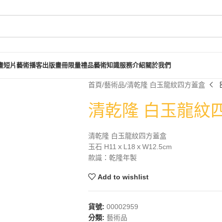
畫短片
藝術播客
出版畫冊
限量禮品
藝術知識
服務介紹
關於我們
首頁
藝術品
清乾隆 白玉龍紋四方蓋盒
清乾隆 白玉龍紋
清乾隆 白玉龍紋四方蓋盒
玉石 H11ｘL18ｘW12.5cm
款識：乾隆年製
Add to wishlist
貨號:
00002959
分類:
藝術品