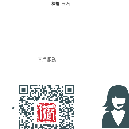
標籤:
玉石
客戶服務