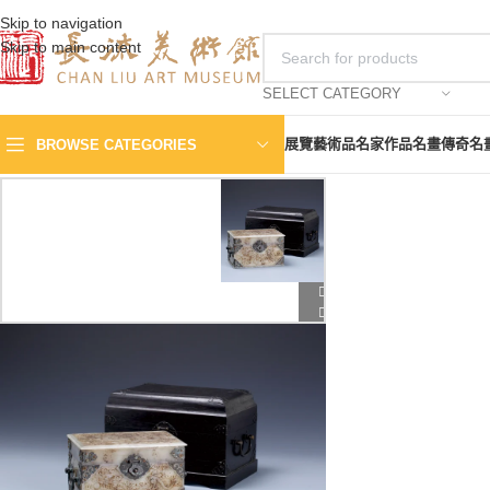
Skip to navigation
Skip to main content
SELECT CATEGORY
展覽
藝術品
名家作品
名畫傳奇
名
BROWSE CATEGORIES