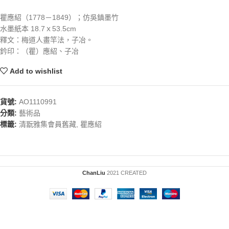
瞿應紹（1778－1849）；仿吳鎮墨竹
水墨紙本 18.7ｘ53.5cm
釋文：梅道人畫竿法，子冶。
鈐印：（瞿）應紹、子冶
Add to wishlist
貨號:
AO1110991
分類:
藝術品
標籤:
清翫雅集會員舊藏
,
瞿應紹
ChanLiu
2021 CREATED