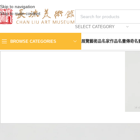
Skip to navigation
Skip to main content
SELECT CATEGORY
展覽
藝術品
名家作品
名畫傳奇
名
BROWSE CATEGORIES