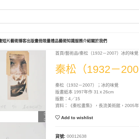
畫短片
藝術播客
出版畫冊
限量禮品
藝術知識
服務介紹
關於我們
首頁
藝術品
秦松（1932－2007）冰的味覺
秦松（1932－20
秦松（1932－2007）；冰的味覺
版畫紙本 1997年作 31ｘ26cm
版數：4／15
資料：《秦松畫集》，長流美術館，2005年4
Add to wishlist
貨號:
00012638