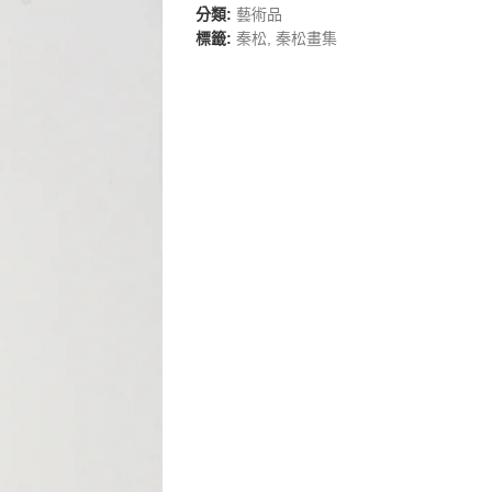
分類:
藝術品
標籤:
秦松
,
秦松畫集