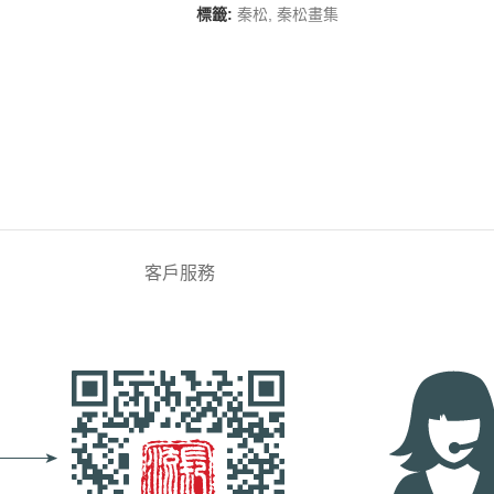
標籤:
秦松
,
秦松畫集
客戶服務