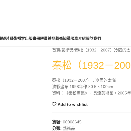
畫短片
藝術播客
出版畫冊
限量禮品
藝術知識
服務介紹
關於我們
首頁
藝術品
秦松（1932－2007）冷固的
秦松（1932－2
秦松（1932－2007）；冷固的太陽
油彩畫布 1998年作 80.5ｘ100cm
資料：《秦松畫集》，長流美術館，2005年4
Add to wishlist
貨號:
00008645
分類:
藝術品