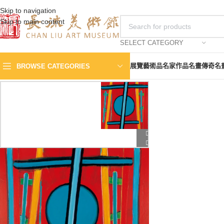
Skip to navigation
Skip to main content
SELECT CATEGORY
展覽
藝術品
名家作品
名畫傳奇
名
BROWSE CATEGORIES