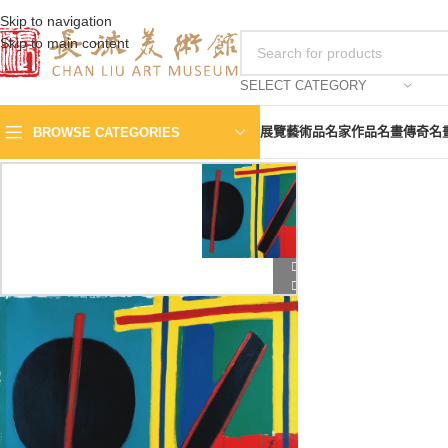
Skip to navigation
Skip to main content
SELECT CATEGORY
展覽
藝術品
名家作品
名畫傳奇
名
BROWSE CATEGORIES