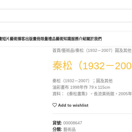
畫短片
藝術播客
出版畫冊
限量禮品
藝術知識
服務介紹
關於我們
首頁
藝術品
秦松（1932－2007）圓及其他
秦松（1932－20
秦松（1932－2007）；圓及其他
油彩畫布 1998年作 79ｘ115cm
資料：《秦松畫集》，長流美術館，2005年4
Add to wishlist
貨號:
00008647
分類:
藝術品