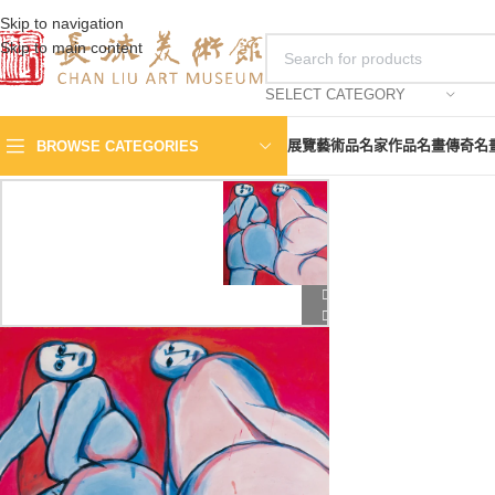
Skip to navigation
Skip to main content
SELECT CATEGORY
展覽
藝術品
名家作品
名畫傳奇
名
BROWSE CATEGORIES