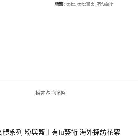
標籤:
秦松
,
秦松畫集
,
有fu藝術
描述
客戶服務
女體系列 粉與藍︱有fu藝術 海外採訪花絮