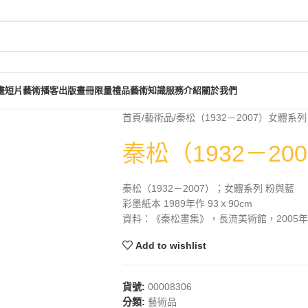
畫短片
藝術播客
出版畫冊
限量禮品
藝術知識
服務介紹
關於我們
首頁
藝術品
秦松（1932－2007）女體系列
秦松（1932－2
秦松（1932－2007）；女體系列 粉與藍
彩墨紙本 1989年作 93ｘ90cm
資料：《秦松畫集》，長流美術館，2005年4
Add to wishlist
貨號:
00008306
分類:
藝術品