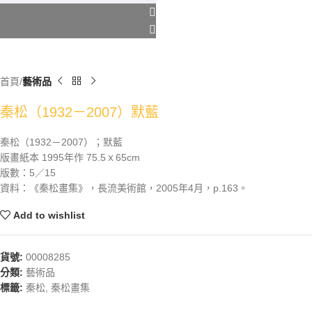
首頁
藝術品
秦松（1932－2007）默藍
秦松（1932－2007）；默藍
版畫紙本 1995年作 75.5ｘ65cm
版數：5／15
資料：《秦松畫集》，長流美術館，2005年4月，p.163。
Add to wishlist
貨號:
00008285
分類:
藝術品
標籤:
秦松
,
秦松畫集