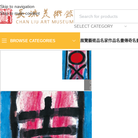
Skip to navigation
Skip to main content
SELECT CATEGORY
展覽
藝術品
名家作品
名畫傳奇
名
BROWSE CATEGORIES