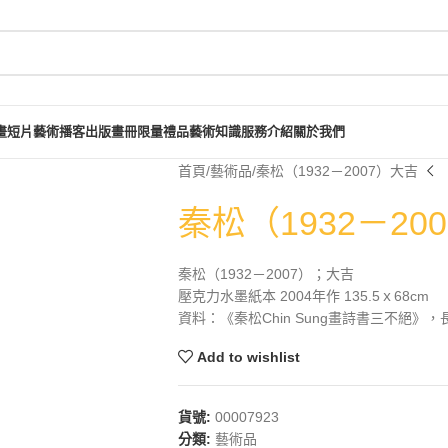
畫短片
藝術播客
出版畫冊
限量禮品
藝術知識
服務介紹
關於我們
首頁
藝術品
秦松（1932－2007）大吉
秦松（1932－20
秦松（1932－2007）；大吉
壓克力水墨紙本 2004年作 135.5ｘ68cm
資料：《秦松Chin Sung畫詩書三不絕》，長
Add to wishlist
貨號:
00007923
分類:
藝術品