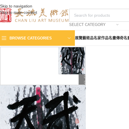
Skip to navigation
Skip to main content
SELECT CATEGORY
展覽
藝術品
名家作品
名畫傳奇
名
BROWSE CATEGORIES