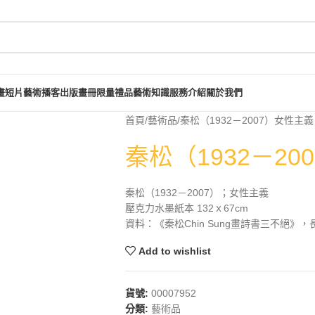
畫短片
藝術播客
出版畫冊
限量禮品
藝術知識
服務介紹
關於我們
首頁
藝術品
秦松（1932－2007）女性主義
秦松（1932－20
秦松（1932－2007）；女性主義
壓克力水墨紙本 132ｘ67cm
資料：《秦松Chin Sung畫詩書三不絕》，長
Add to wishlist
貨號:
00007952
分類:
藝術品